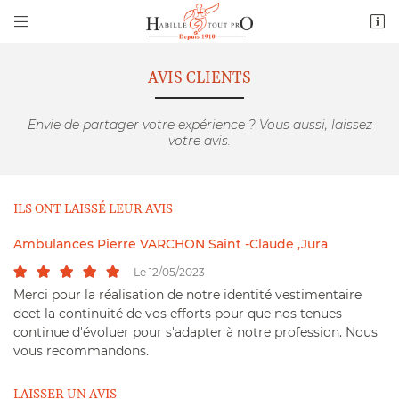


28 avenue Salvador Allende
60000 Beauvais
03 44 47 02 68
AVIS CLIENTS
Envie de partager votre expérience ? Vous aussi, laissez
votre avis.
ILS ONT LAISSÉ LEUR AVIS
Ambulances Pierre VARCHON Saint -Claude ,Jura
Adresse email de réception

Le 12/05/2023
Merci pour la réalisation de notre identité vestimentaire
deet la continuité de vos efforts pour que nos tenues
Code Captcha

continue d'évoluer pour s'adapter à notre profession. Nous
vous recommandons.
Rafraîchir le captcha

LAISSER UN AVIS
En cochant cette case, vous consentez à recevoir nos propositions